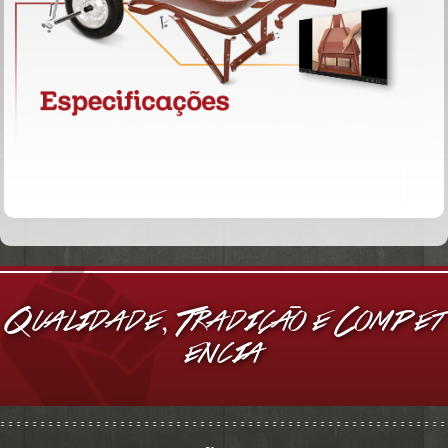
Qualidade, Tradi
c
a
o e Compet
e
ncia